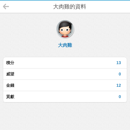
大肉雞的資料
大肉雞
積分
13
威望
0
金錢
12
貢獻
0