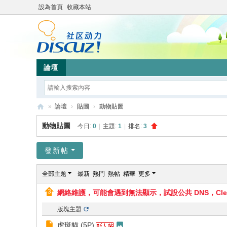
設為首頁
收藏本站
論壇
»
論壇
›
貼圖
›
動物貼圖
up
動物貼圖
今日:
0
|
主題:
1
|
排名:
3
sh
ar
發新帖
ek
全部主題
最新
熱門
熱帖
精華
更多
k
網絡維護，可能會遇到無法顯示，試設公共 DNS，Clea
版塊主題
虎斑貓 (5P)