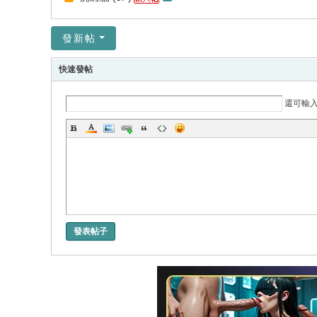
發新帖
快速發帖
還可輸
發表帖子