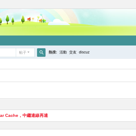
熱搜:
活動
交友
discuz
帖子
搜
索
r Cache，中繼連線再連