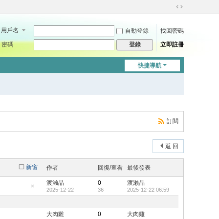
切
換
用戶名
自動登錄
找回密碼
到
寬
密碼
立即註冊
登錄
版
快捷導航
訂閱
返 回
新窗
作者
回復/查看
最後發表
渡瀨晶
0
渡瀨晶
2025-12-22
36
2025-12-22 06:59
隱
藏
置
頂
大肉雞
0
大肉雞
帖