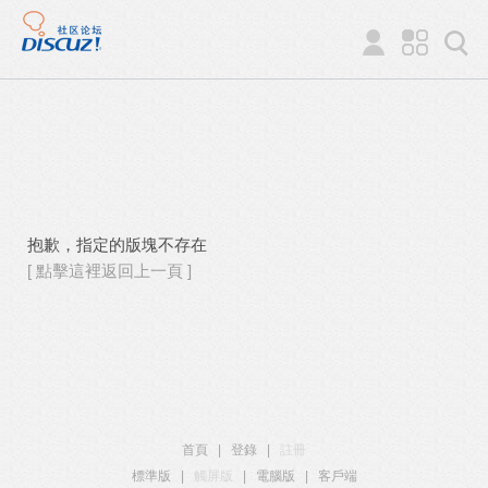
抱歉，指定的版塊不存在
[ 點擊這裡返回上一頁 ]
首頁
|
登錄
|
註冊
標準版
|
觸屏版
|
電腦版
|
客戶端