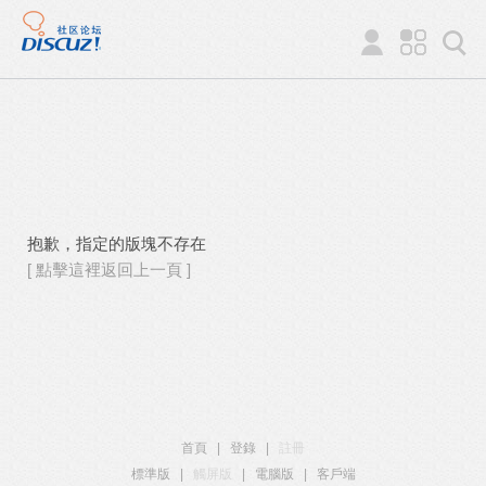
抱歉，指定的版塊不存在
[ 點擊這裡返回上一頁 ]
首頁
|
登錄
|
註冊
標準版
|
觸屏版
|
電腦版
|
客戶端