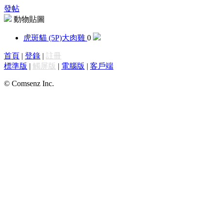
發帖
動物貼圖
虎斑貓 (5P)
大肉雞
0
首頁
|
登錄
|
註冊
標準版
|
觸屏版
|
電腦版
|
客戶端
© Comsenz Inc.