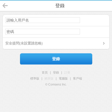
登錄
安全提問(未設置請忽略)
登錄
首頁
|
登錄
|
註冊
標準版
|
觸屏版
|
電腦版
|
客戶端
© Comsenz Inc.