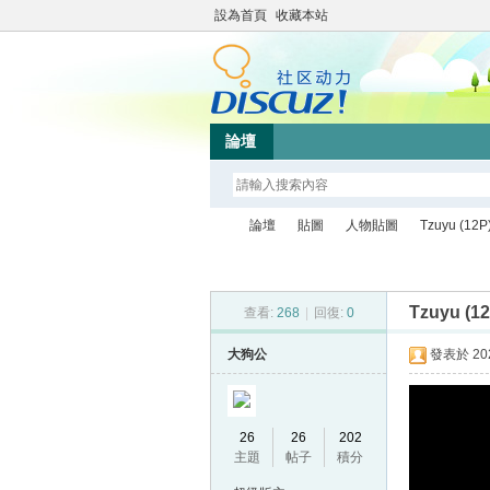
設為首頁
收藏本站
論壇
論壇
貼圖
人物貼圖
Tzuyu (12P
Tzuyu (12
查看:
268
|
回復:
0
up
»
›
›
›
大狗公
發表於 2025
26
26
202
主題
帖子
積分