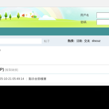
用戶名
密碼
熱搜:
活動
交友
discuz
帖子
搜
)
P)
索
[複製鏈接]
-10-21 05:49:14
|
顯示全部樓層