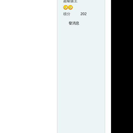
超級版主
sh
積分
202
發消息
ar
ek