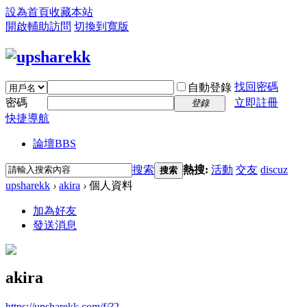
設為首頁
收藏本站
開啟輔助訪問
切換到寬版
找回密碼
自動登錄
密碼
立即註冊
登錄
快捷導航
論壇
BBS
搜索
熱搜:
活動
交友
discuz
搜索
upsharekk
›
akira
›
個人資料
加為好友
發送消息
akira
https://upsharekk.com/f/?2