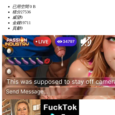
已用空間
0 B
積分
27536
威望
0
金錢
19711
貢獻
0