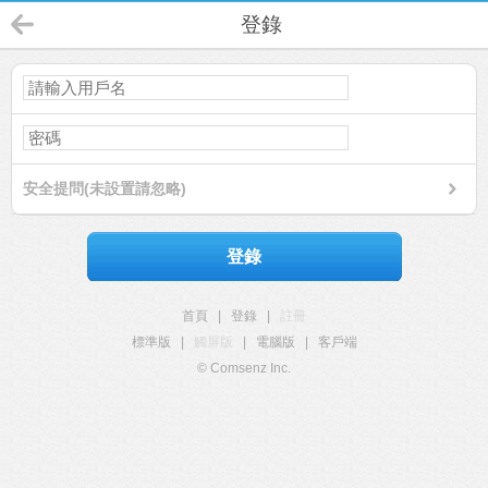
登錄
安全提問(未設置請忽略)
登錄
首頁
|
登錄
|
註冊
標準版
|
觸屏版
|
電腦版
|
客戶端
© Comsenz Inc.