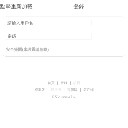
點擊重新加載
登錄
安全提問(未設置請忽略)
登錄
首頁
|
登錄
|
註冊
標準版
|
觸屏版
|
電腦版
|
客戶端
© Comsenz Inc.