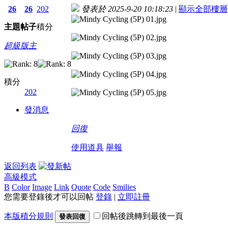
26
26
202
發表於 2025-9-20 10:18:23
|
顯示全部樓層
主題
帖子
積分
超級版主
積分
202
發消息
回復
使用道具
舉報
返回列表
高級模式
B
Color
Image
Link
Quote
Code
Smilies
您需要登錄後才可以回帖
登錄
|
立即註冊
本版積分規則
回帖後跳轉到最後一頁
發表回復