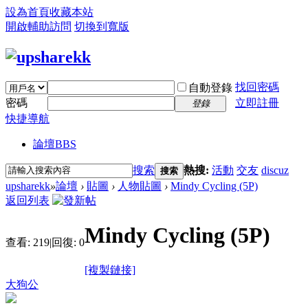
設為首頁
收藏本站
開啟輔助訪問
切換到寬版
找回密碼
自動登錄
密碼
立即註冊
登錄
快捷導航
論壇
BBS
搜索
熱搜:
活動
交友
discuz
搜索
upsharekk
»
論壇
›
貼圖
›
人物貼圖
›
Mindy Cycling (5P)
返回列表
Mindy Cycling (5P)
查看:
219
|
回復:
0
[複製鏈接]
大狗公