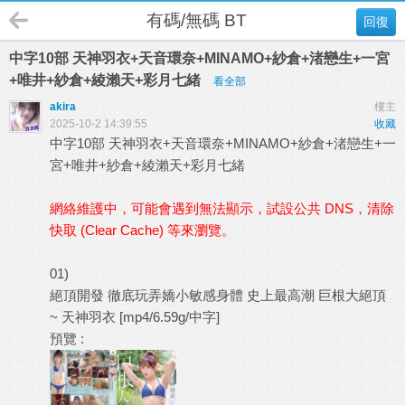
有碼/無碼 BT
回復
中字10部 天神羽衣+天音環奈+MINAMO+紗倉+渚戀生+一宮
+唯井+紗倉+綾瀨天+彩月七緒
看全部
akira
樓主
2025-10-2 14:39:55
收藏
中字10部 天神羽衣+天音環奈+MINAMO+紗倉+渚戀生+一
宮+唯井+紗倉+綾瀨天+彩月七緒
網絡維護中，可能會遇到無法顯示，試設公共 DNS，清除
快取 (Clear Cache) 等來瀏覽。
01)
絕頂開發 徹底玩弄嬌小敏感身體 史上最高潮 巨根大絕頂
~ 天神羽衣 [mp4/6.59g/中字]
預覽 :