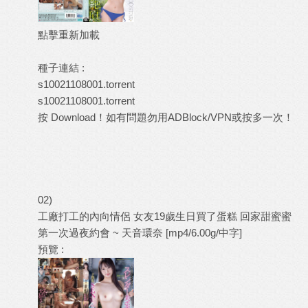
點擊重新加載
種子連結 :
s10021108001.torrent
s10021108001.torrent
按 Download！如有問題勿用ADBlock/VPN或按多一次！
02)
工廠打工的內向情侶 女友19歲生日買了蛋糕 回家甜蜜蜜
第一次過夜約會 ~ 天音環奈 [mp4/6.00g/中字]
預覽 :