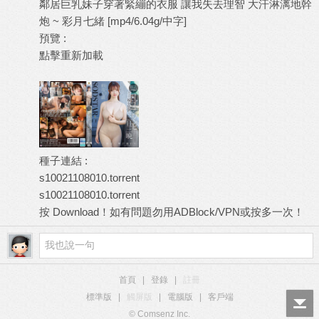
鄰居巨乳妹子穿著緊繃的衣服 讓我失去理智 大汗淋漓地幹
炮 ~ 彩月七緒 [mp4/6.04g/中字]
預覽 :
點擊重新加載
種子連結 :
s10021108010.torrent
s10021108010.torrent
按 Download！如有問題勿用ADBlock/VPN或按多一次！
首頁
|
登錄
|
註冊
標準版
|
觸屏版
|
電腦版
|
客戶端
© Comsenz Inc.